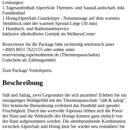
Leistungen:
1 Tagesaufenthalt AlpenSole Thermen- und SaunaLandschaft, inkl.
Familienbad
1 HonigAlpenSalz Ganzkörper - Nassmassage auf dem warmen
Steinblock oder der warmen Spezial-Liege (30 min)
1 Handtuch- und Bademantelservice
Inklusive alkoholfreies Getränk im WellnessCenter
Reservieren Sie Ihr Package bitte rechtzeitig telefonisch unter
+49(0) 8651 7622155 oder online unter
reservierung.rupertustherme.de (Thermenpauschalen)
Gutschein als Zahlungsmittel.
Zum Package Vorteilspreis.
Beschreibung
Süß und Salzig, zwei Gegensätze die sich anziehen! Erleben Sie ein
einzigartiges Wohlgefühl mit der Thermenpauschale "süß & salzig".
Der heimische Bienenhonig verfeinert das Hautbild und spendet
Feuchtigkeit. Durch das wertvolle Alpensaz öffnen sich die Poren
der Haut und die Wirkstoffe des Honigs können ganz einfach von
der Haut aufgenommen werden. Die atemberaubende Kombination
zwischen AlpenSalz und Honig lässt Sie wieder neu erstrahlen! Sie