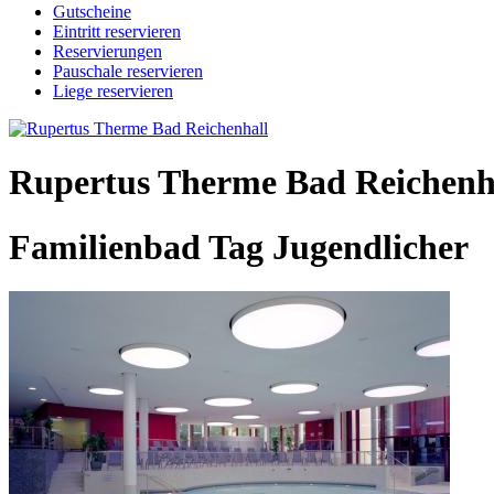
Gutscheine
Eintritt reservieren
Reservierungen
Pauschale reservieren
Liege reservieren
Rupertus Therme Bad Reichenh
Familienbad Tag Jugendlicher