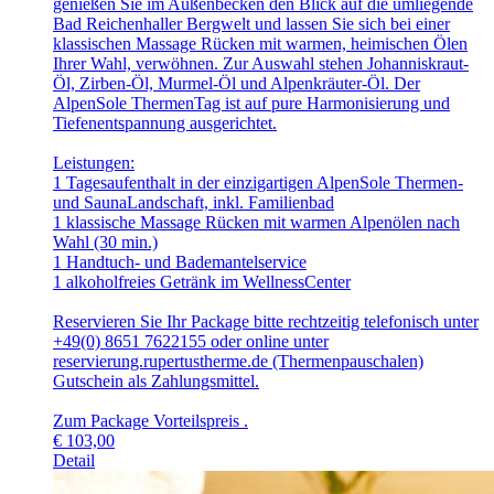
genießen Sie im Außenbecken den Blick auf die umliegende
Bad Reichenhaller Bergwelt und lassen Sie sich bei einer
klassischen Massage Rücken mit warmen, heimischen Ölen
Ihrer Wahl, verwöhnen. Zur Auswahl stehen Johanniskraut-
Öl, Zirben-Öl, Murmel-Öl und Alpenkräuter-Öl. Der
AlpenSole ThermenTag ist auf pure Harmonisierung und
Tiefenentspannung ausgerichtet.
Leistungen:
1 Tagesaufenthalt in der einzigartigen AlpenSole Thermen-
und SaunaLandschaft, inkl. Familienbad
1 klassische Massage Rücken mit warmen Alpenölen nach
Wahl (30 min.)
1 Handtuch- und Bademantelservice
1 alkoholfreies Getränk im WellnessCenter
Reservieren Sie Ihr Package bitte rechtzeitig telefonisch unter
+49(0) 8651 7622155 oder online unter
reservierung.rupertustherme.de (Thermenpauschalen)
Gutschein als Zahlungsmittel.
Zum Package Vorteilspreis .
€
103,00
Detail