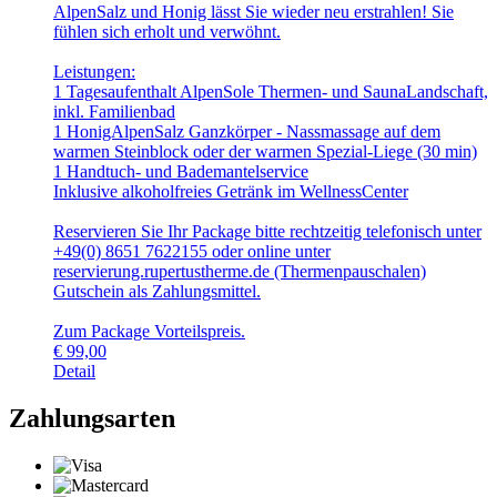
AlpenSalz und Honig lässt Sie wieder neu erstrahlen! Sie
fühlen sich erholt und verwöhnt.
Leistungen:
1 Tagesaufenthalt AlpenSole Thermen- und SaunaLandschaft,
inkl. Familienbad
1 HonigAlpenSalz Ganzkörper - Nassmassage auf dem
warmen Steinblock oder der warmen Spezial-Liege (30 min)
1 Handtuch- und Bademantelservice
Inklusive alkoholfreies Getränk im WellnessCenter
Reservieren Sie Ihr Package bitte rechtzeitig telefonisch unter
+49(0) 8651 7622155 oder online unter
reservierung.rupertustherme.de (Thermenpauschalen)
Gutschein als Zahlungsmittel.
Zum Package Vorteilspreis.
€
99,00
Detail
Zahlungsarten