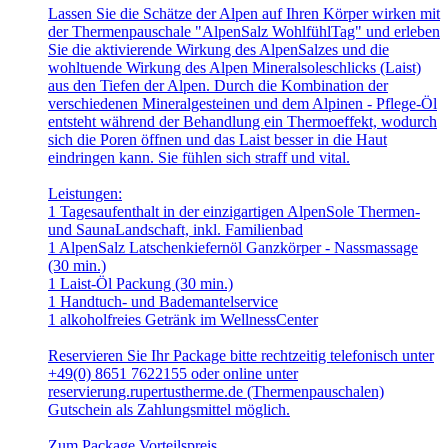
Lassen Sie die Schätze der Alpen auf Ihren Körper wirken mit
der Thermenpauschale "AlpenSalz WohlfühlTag" und erleben
Sie die aktivierende Wirkung des AlpenSalzes und die
wohltuende Wirkung des Alpen Mineralsoleschlicks (Laist)
aus den Tiefen der Alpen. Durch die Kombination der
verschiedenen Mineralgesteinen und dem Alpinen - Pflege-Öl
entsteht während der Behandlung ein Thermoeffekt, wodurch
sich die Poren öffnen und das Laist besser in die Haut
eindringen kann. Sie fühlen sich straff und vital.
Leistungen:
1 Tagesaufenthalt in der einzigartigen AlpenSole Thermen-
und SaunaLandschaft, inkl. Familienbad
1 AlpenSalz Latschenkiefernöl Ganzkörper - Nassmassage
(30 min.)
1 Laist-Öl Packung (30 min.)
1 Handtuch- und Bademantelservice
1 alkoholfreies Getränk im WellnessCenter
Reservieren Sie Ihr Package bitte rechtzeitig telefonisch unter
+49(0) 8651 7622155 oder online unter
reservierung.rupertustherme.de (Thermenpauschalen)
Gutschein als Zahlungsmittel möglich.
Zum Package Vorteilspreis.