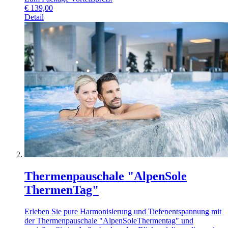
€
139,00
Detail
Thermenpauschale "AlpenSole
ThermenTag"
Erleben Sie pure Harmonisierung und Tiefenentspannung mit
der Thermenpauschale "AlpenSoleThermentag" und