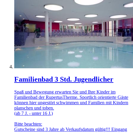
Familienbad 3 Std. Jugendlicher
Spaß und Bewegung erwarten Sie und Ihre Kinder im
Familienbad der RupertusTherme. Sportlich orientierte Gäste
können hier ungestört schwimmen und Familien mit Kindern
planschen und toben.
(ab 7 J. - unter 16 J.)
Bitte beachten:
Gutscheine sind 3 Jahre ab Verkaufsdatum gültig!!! Eingang