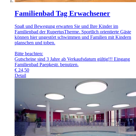
Familienbad Tag Erwachsener
Spaß und Bewegung erwarten Sie und Ihre Kinder im
Familienbad der RupertusTherme. Sportlich orientierte Gäste
können hier ungestört schwimmen und Familien mit Kindern
planschen und toben.
Bitte beachten:
Gutscheine sind 3 Jahre ab Verkaufsdatum gültig!!! Eingang
Familienbad Paepkestr. benutzen.
€
24,50
Detail